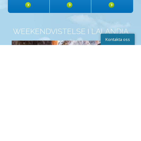
WEEKENDVISTELSE I LALANDIA
Kontakta oss
Kontakta oss
Lalandia Aquadome™
Chatta
Skriv till oss
Ring