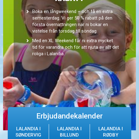
Boka en långweekend – och få en extra
semesterdag. Vi ger 50 % rabatt på den
första övernattningen när ni bokar en
vistelse från torsdag till söndag.
Med en XL Weekend får ni extra mycket
tid för varandra och för att njuta av allt det
roliga i Lalandia.
Erbjudandekalender
LALANDIA I
LALANDIA I
LALANDIA I
SØNDERVIG
BILLUND
RØDBY