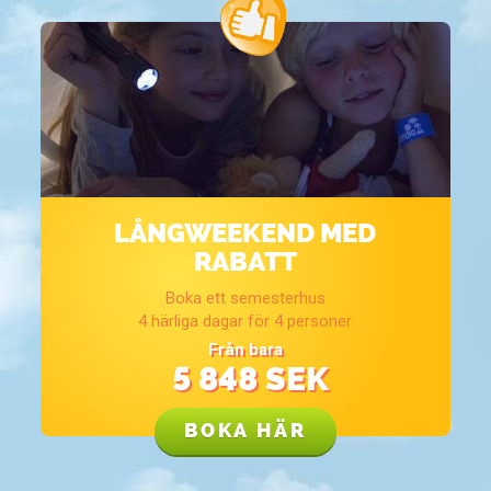
LÅNG­WEEKEND MED
RABATT
Boka ett semesterhus
4 härliga dagar för 4 personer
Från bara
5 848
SEK
BOKA HÄR