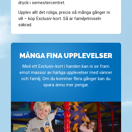
dryck i semestercentret.
Upplev allt det roliga, precis så många gånger ni
vill – köp Exclusiv-kort. Så är familjetrivseln
säkrad.
MÅNGA FINA UPPLEVELSER
Med ett Exclusiv-kort i handen kan ni se fram
emot massor av härliga upplevelser med vänner
och familj. Om du kommer flera gånger kan du
spara ännu mer pengar.