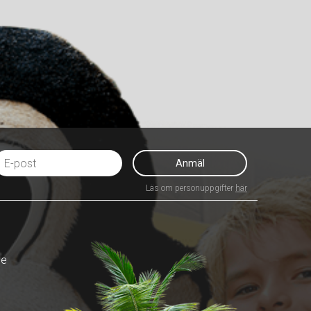
Anmäl
Läs om personuppgifter
här
de