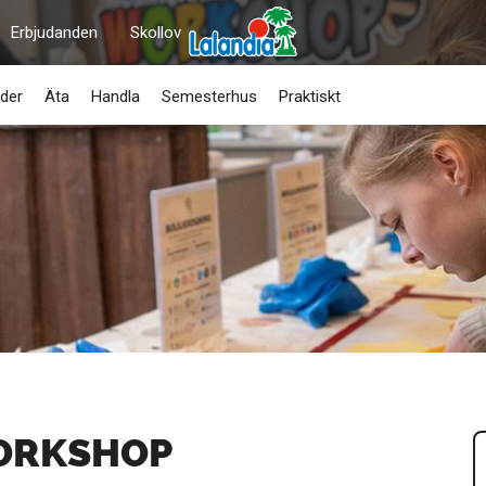
Erbjudanden
Skollov
der
Äta
Handla
Semesterhus
Praktiskt
ORKSHOP