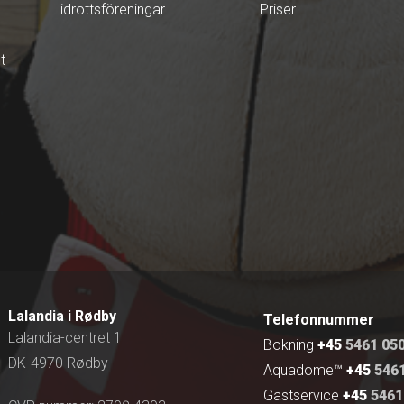
idrottsföreningar
Priser
t
Lalandia i Rødby
Telefonnummer
Lalandia-centret 1
Bokning
+45
5461 05
DK-4970 Rødby
Aquadome™
+45
5461
Gästservice
+45
5461