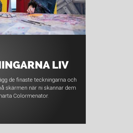
NINGARNA LIV
ägg de finaste teckningarna och
 på skärmen när ni skannar dem
smarta Colormenator.