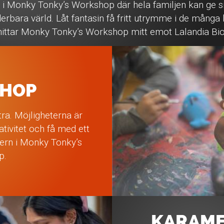
 Monky Tonky’s Workshop där hela familjen kan ge si
derbara värld. Låt fantasin få fritt utrymme i de många 
hittar Monky Tonky’s Workshop mitt emot Lalandia Bio
HOP
tra. Möjligheterna är
tivitet och få med ett
ern i Monky Tonky’s
p.
KARAME