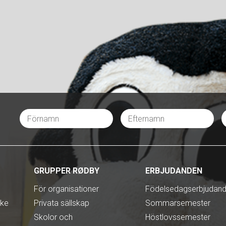
GRUPPER RØDBY
ERBJUDANDEN
För organisationer
Födelsedagserbjudan
nke
Privata sällskap
Sommarsemester
Skolor och
Höstlovssemester