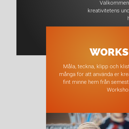
Välkommen i
kreativitetens un
WORKS
Måla, teckna, klipp och klis
många för att använda er krea
fint minne hem från semest
Worksho