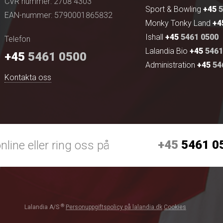
CVR nummer: 2708 4303
Sport & Bowling
+45
5
EAN-nummer: 5790001865832
Monky Tonky Land
+4
Ishall
+45
5461 0500
Telefon
Lalandia Bio
+45
5461
+45
5461 0500
Administration
+45
54
Kontakta oss
+45
5461 0
nline eller ring oss på
®
Lalandia A/S
Personuppgiftspolicy på lalandia.dk
Cookies