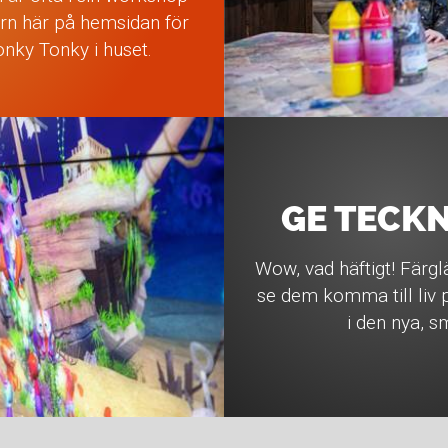
ern här på hemsidan för
onky Tonky i huset.
GE TECK
Wow, vad häftigt! Färgl
se dem komma till liv
i den nya, 