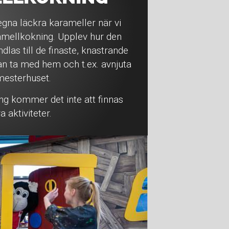
gna läckra karameller när vi
aramellkokning. Upplev hur den
las till de finaste, knastrande
n ta med hem och t.ex. avnjuta
mesterhuset.
g kommer det inte att finnas
a aktiviteter.