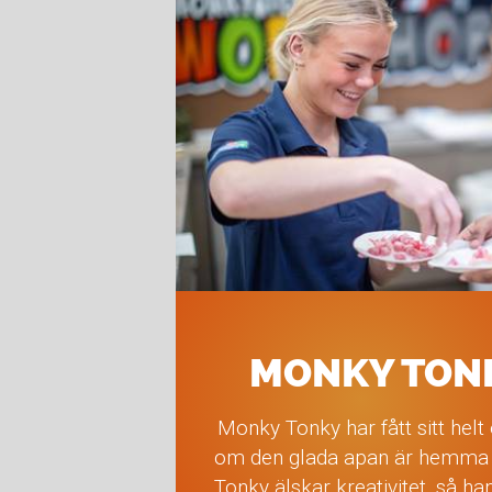
MONKY TON
Monky Tonky har fått sitt helt
om den glada apan är hemma e
Tonky älskar kreativitet, så ha