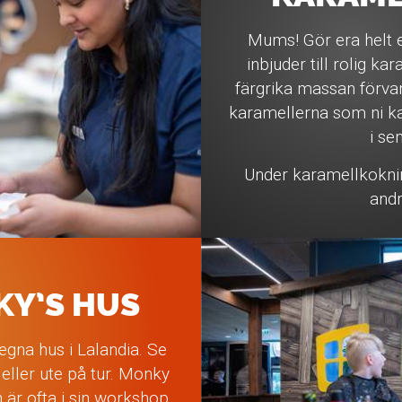
Mums! Gör era helt e
inbjuder till rolig k
färgrika massan förvand
karamellerna som ni ka
i se
Under karamellkoknin
andr
KY’S HUS
 egna hus i Lalandia. Se
ller ute på tur. Monky
n är ofta i sin workshop