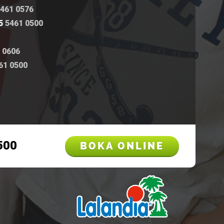
461 0576
5
5461 0500
 0606
61 0500
500
BOKA ONLINE