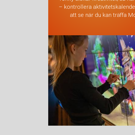
– kontrollera aktivitetskalend
att se när du kan träffa M