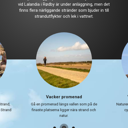
vid Lalandia i Rødby är under anläggning, men det
finns flera närliggande stränder som bjuder in till
strandutflykter och lek i vattnet.
Vacker promenad
Strand,
Gå en promenad längs vallen som på de
Naturen
 Strand
finaste platserna ligger nära strand och
cy
natur.