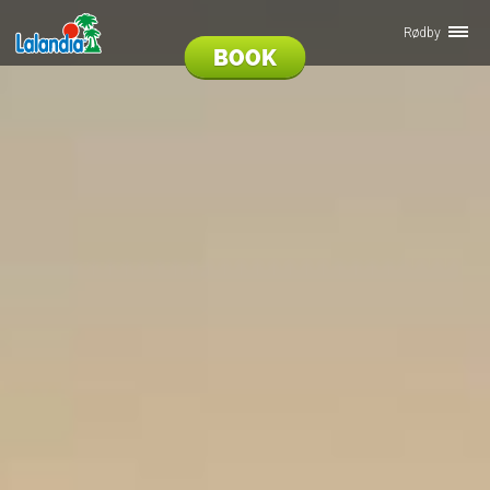
Rødby
BOOK