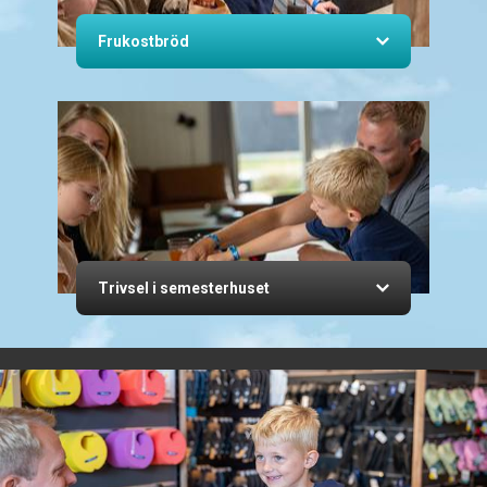
Frukostbröd
Trivsel i semesterhuset