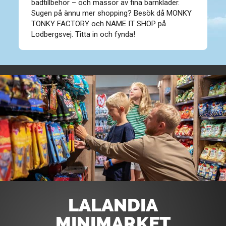
badtillbehör – och massor av fina barnkläder.
Sugen på ännu mer shopping? Besök då MONKY
TONKY FACTORY och NAME IT SHOP på
Lodbergsvej. Titta in och fynda!
LALANDIA
MINIMARKET