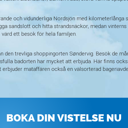
ande och vidunderliga Nordsjön med kilometerlånga s
ga sandslott och hitta strandsnäckor, medan vinterns N
värd ett besök för hela familjen.
ån den trevliga shoppingorten Søndervig. Besök de må
gsfulla badorten har mycket att erbjuda. Här finns o
det erbjuder mataffären också en välsorterad bageriavd
BOKA DIN VISTELSE NU