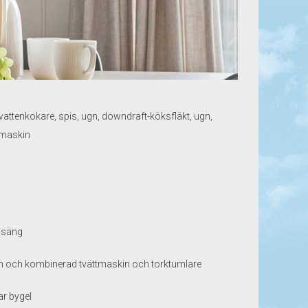
 vattenkokare, spis, ugn, downdraft-köksfläkt, ugn,
kmaskin
nsäng
n och kombinerad tvättmaskin och torktumlare
r bygel