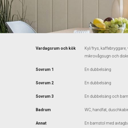
Vardagsrum och kök
Kyl/frys, kaffebryggare,
mikrovågsugn och dis
Sovrum 1
En dubbelsäng
Sovrum 2
En dubbelsäng
Sovrum 3
En dubbelsäng och bar
Badrum
WC, handfat, duschkabi
Annat
En barnstol med avtagba