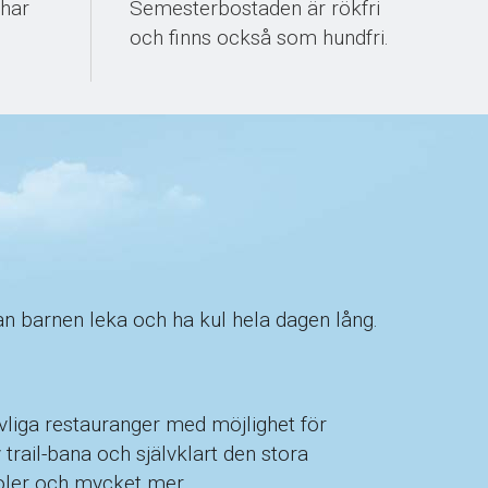
 har
Semesterbostaden är rökfri
och finns också som hundfri.
kan barnen leka och ha kul hela dagen lång.
revliga restauranger med möjlighet för
trail-bana och självklart den stora
oler och mycket mer.