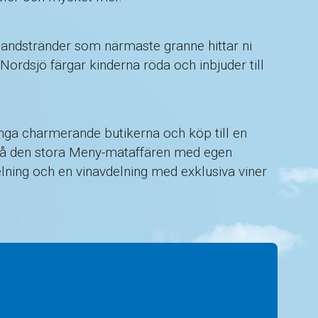
andstränder som närmaste granne hittar ni
ordsjö färgar kinderna röda och inbjuder till
nga charmerande butikerna och köp till en
ckså den stora Meny-mataffären med egen
elning och en vinavdelning med exklusiva viner