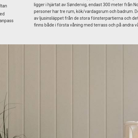
ligger i hjärtat av Søndervig, endast 300 meter från 
ltan
personer har tre rum, kök/vardagsrum och badrum. De
med
av ljusinsläppet från de stora fönsterpartierna och 
sanpass
finns både i första våning med terrass och på andra 