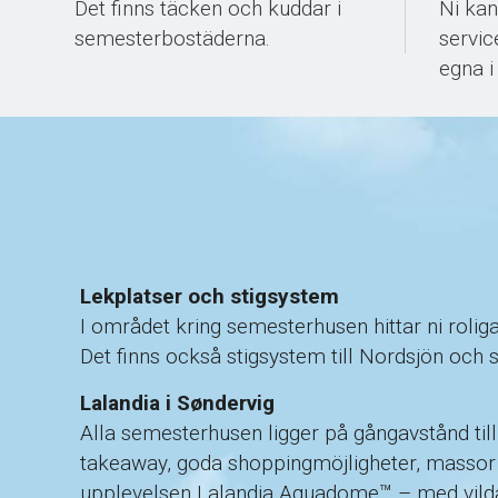
Det finns täcken och kuddar i
Ni kan
semesterbostäderna.
servic
egna i
Lekplatser och stigsystem
I området kring semesterhusen hittar ni roliga
Det finns också stigsystem till Nordsjön och 
Lalandia i Søndervig
Alla semesterhusen ligger på gångavstånd till 
takeaway, goda shoppingmöjligheter, massor av
upplevelsen Lalandia Aquadome™ – med vild