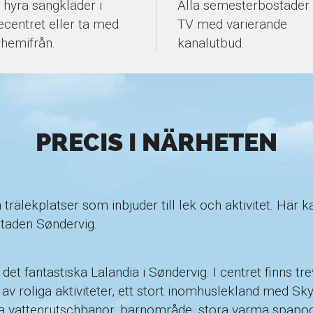
 hyra sängkläder i
Alla semesterbostäder
ecentret eller ta med
TV med varierande
 hemifrån.
kanalutbud.
PRECIS I NÄRHETEN
 trälekplatser som inbjuder till lek och aktivitet. Här 
staden Søndervig.
det fantastiska Lalandia i Søndervig. I centret finns t
 roliga aktiviteter, ett stort inomhuslekland med Sky 
a vattenrutschbanor, barnområde, stora varma spapo