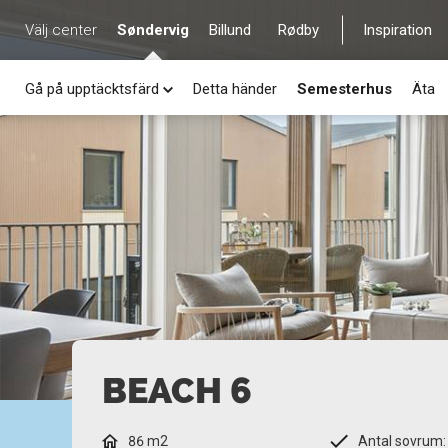
Välj center
Søndervig
Billund
Rødby
Inspiration
Gå på upptäcktsfärd
Detta händer
Semesterhus
Äta
BEACH 6
86 m2
Antal sovrum: