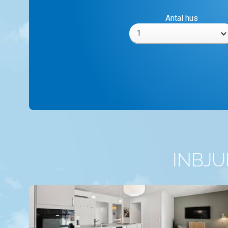
Antal hus
1
INBJ