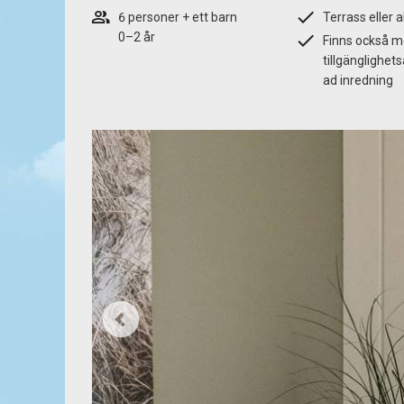
6 personer + ett barn
Terrass eller a
0–2 år
Finns också 
tillgänglighet
ad inredning