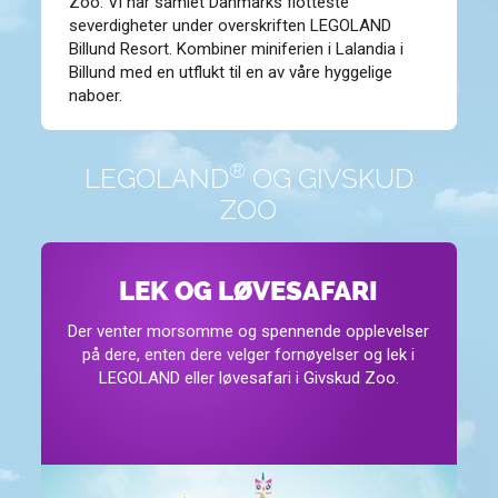
Zoo. Vi har samlet Danmarks flotteste
severdigheter under overskriften LEGOLAND
Billund Resort. Kombiner miniferien i Lalandia i
Billund med en utflukt til en av våre hyggelige
naboer.
®
LEGOLAND
OG GIVSKUD
ZOO
LEK OG LØVESAFARI
Der venter morsomme og spennende opplevelser
på dere, enten dere velger fornøyelser og lek i
LEGOLAND eller løvesafari i Givskud Zoo.