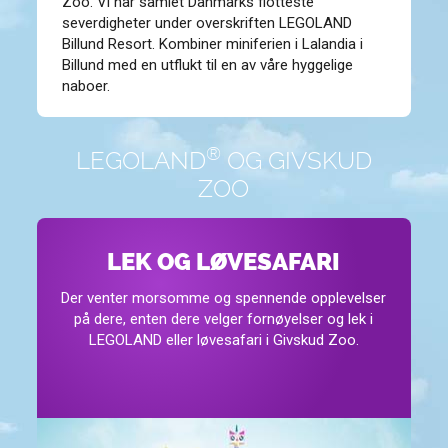
Zoo. Vi har samlet Danmarks flotteste
severdigheter under overskriften LEGOLAND
Billund Resort. Kombiner miniferien i Lalandia i
Billund med en utflukt til en av våre hyggelige
naboer.
®
LEGOLAND
OG GIVSKUD
ZOO
LEK OG LØVESAFARI
Der venter morsomme og spennende opplevelser
på dere, enten dere velger fornøyelser og lek i
LEGOLAND eller løvesafari i Givskud Zoo.