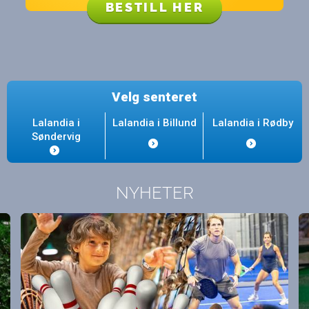
BESTILL HER
Velg senteret
Lalandia i
Lalandia i Billund
Lalandia i Rødby
Søndervig
NYHETER