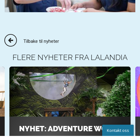
Tilbake til nyheter
FLERE NYHETER FRA LALANDIA
NYHET: ADVENTURE WORLD
Kontakt oss
Gled dere til Adventure World ved Lalandia i Rødby