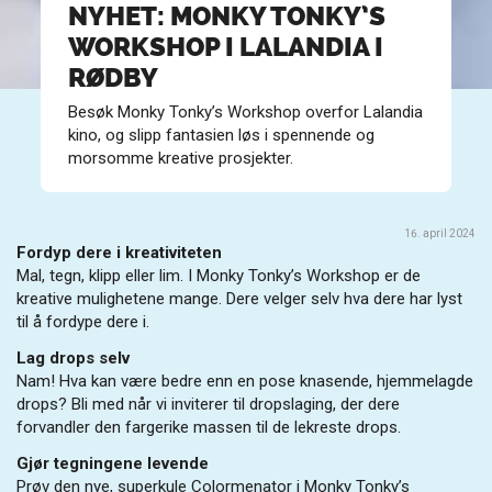
NYHET: MONKY TONKY’S
WORKSHOP I LALANDIA I
RØDBY
Besøk Monky Tonky’s Workshop overfor Lalandia
kino, og slipp fantasien løs i spennende og
morsomme kreative prosjekter.
16. april 2024
Fordyp dere i kreativiteten
Mal, tegn, klipp eller lim. I Monky Tonky’s Workshop er de
kreative mulighetene mange. Dere velger selv hva dere har lyst
til å fordype dere i.
Lag drops selv
Nam! Hva kan være bedre enn en pose knasende, hjemmelagde
drops? Bli med når vi inviterer til dropslaging, der dere
forvandler den fargerike massen til de lekreste drops.
Gjør tegningene levende
Prøv den nye, superkule Colormenator i Monky Tonky’s