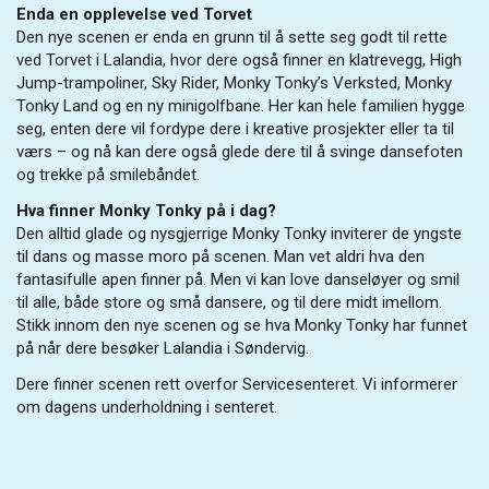
Enda en opplevelse ved Torvet
Den nye scenen er enda en grunn til å sette seg godt til rette
ved Torvet i Lalandia, hvor dere også finner en klatrevegg, High
Jump-trampoliner, Sky Rider, Monky Tonky’s Verksted, Monky
Tonky Land og en ny minigolfbane. Her kan hele familien hygge
seg, enten dere vil fordype dere i kreative prosjekter eller ta til
værs – og nå kan dere også glede dere til å svinge dansefoten
og trekke på smilebåndet.
Hva finner Monky Tonky på i dag?
Den alltid glade og nysgjerrige Monky Tonky inviterer de yngste
til dans og masse moro på scenen. Man vet aldri hva den
fantasifulle apen finner på. Men vi kan love danseløyer og smil
til alle, både store og små dansere, og til dere midt imellom.
Stikk innom den nye scenen og se hva Monky Tonky har funnet
på når dere besøker Lalandia i Søndervig.
Dere finner scenen rett overfor Servicesenteret. Vi informerer
om dagens underholdning i senteret.