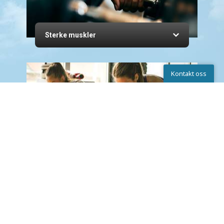
Sterke muskler
Kontakt oss
Kontakta oss
Kjenn roen
Chat
Skriv til oss
Ring
TID FOR EN FORFRISKNING?
Ta turen innom Espresso House etter treningen og