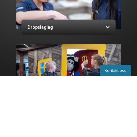
Dropslaging
Kontakt oss
Kontakta oss
Monky Tonkys hus
Chat
Skriv til oss
Ring