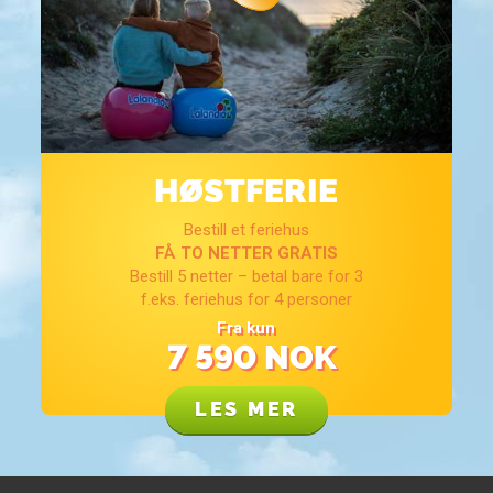
HØSTFERIE
Bestill et feriehus
FÅ TO NETTER GRATIS
Bestill 5 netter – betal bare for 3
f.eks. feriehus for 4 personer
Fra kun
7 590
NOK
LES MER