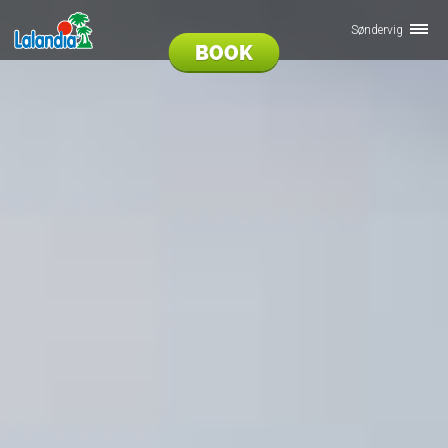
Søndervig
BOOK