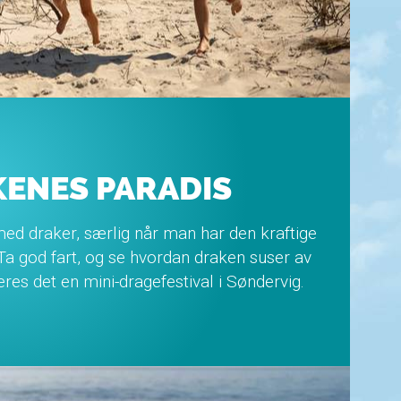
ENES PARADIS
ed draker, særlig når man har den kraftige
 Ta god fart, og se hvordan draken suser av
eres det en mini-dragefestival i Søndervig.