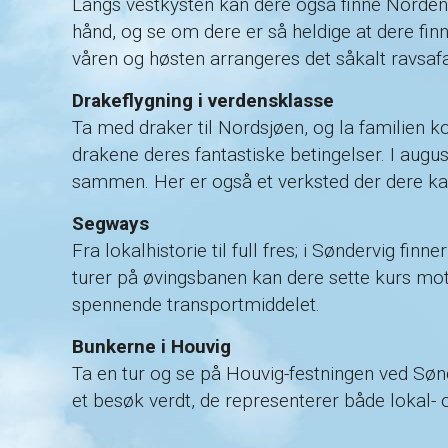
Langs vestkysten kan dere også finne Nordens 
hånd, og se om dere er så heldige at dere fi
våren og høsten arrangeres det såkalt ravsa
Drakeflygning i verdensklasse
Ta med draker til Nordsjøen, og la familien k
drakene deres fantastiske betingelser. I augus
sammen. Her er også et verksted der dere ka
Segways
Fra lokalhistorie til full fres; i Søndervig f
turer på øvingsbanen kan dere sette kurs mot 
spennende transportmiddelet.
Bunkerne i Houvig
Ta en tur og se på Houvig-festningen ved Søn
et besøk verdt, de representerer både lokal- 