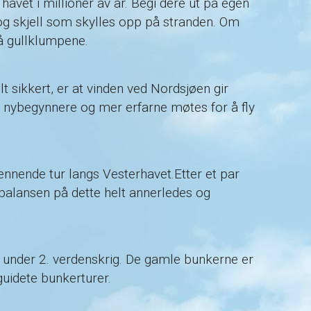
avet i millioner av år. Begi dere ut på egen
 og skjell som skylles opp på stranden. Om
må gullklumpene.
t sikkert, er at vinden ved Nordsjøen gir
er nybegynnere og mer erfarne møtes for å fly
spennende tur langs Vesterhavet.Etter et par
 balansen på dette helt annerledes og
n under 2. verdenskrig. De gamle bunkerne er
guidete bunkerturer.