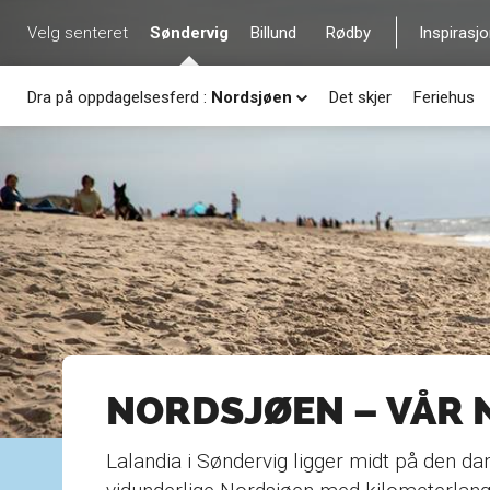
Velg senteret
Søndervig
Billund
Rødby
Inspirasj
Dra på oppdagelsesferd
:
Nordsjøen
Det skjer
Feriehus
NORDSJØEN – VÅR
Lalandia i Søndervig ligger midt på den 