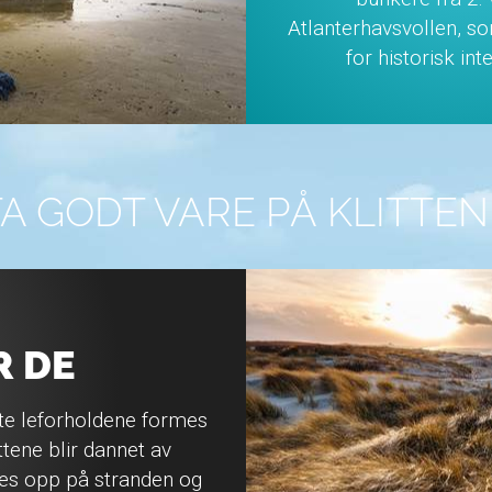
Atlanterhavsvollen, so
for historisk in
TA GODT VARE PÅ KLITTEN
R DE
ette leforholdene formes
tene blir dannet av
les opp på stranden og