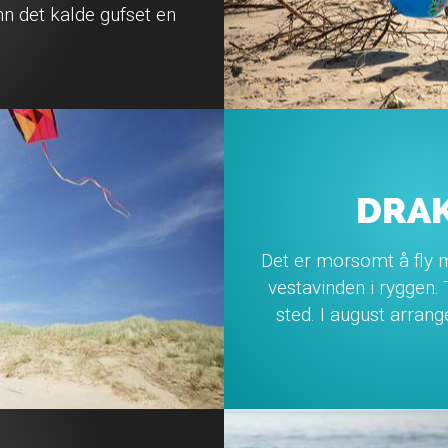
 det kalde gufset en
DRAK
Det er morsomt å fly m
vestavinden i ryggen.
sted. I august arrang