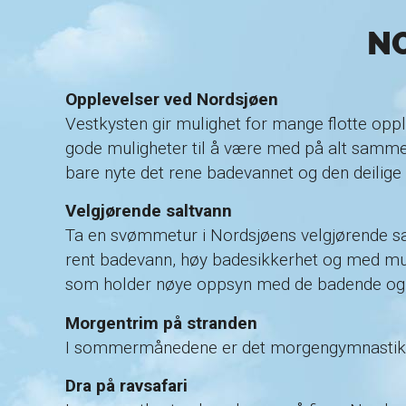
N
Opplevelser ved Nordsjøen
Vestkysten gir mulighet for mange flotte opple
gode muligheter til å være med på alt sammen.
bare nyte det rene badevannet og den deilige
Velgjørende saltvann
Ta en svømmetur i Nordsjøens velgjørende s
rent badevann, høy badesikkerhet og med muligh
som holder nøye oppsyn med de badende og g
Morgentrim på stranden
I sommermånedene er det morgengymnastikk på
Dra på ravsafari