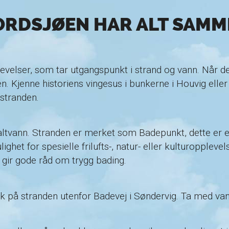
ORDSJØEN HAR ALT SAMM
velser, som tar utgangspunkt i strand og vann. Når der
 Kjenne historiens vingesus i bunkerne i Houvig eller 
 stranden.
altvann. Stranden er merket som Badepunkt, dette er 
et for spesielle frilufts-, natur- eller kulturopplevel
ir gode råd om trygg bading.
 stranden utenfor Badevej i Søndervig. Ta med vann o