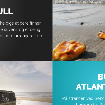
ULL
heldige at dere finner
 suvenir og et deilig
arien som arrangeres om
B
ATLAN
På stranden ved Sønde
bunkere fra 2.