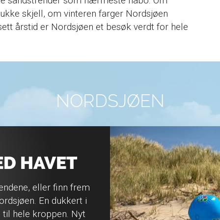
nge sandstrender som nærmeste nabo. Om
kke skjell, om vinteren farger Nordsjøen
sett årstid er Nordsjøen et besøk verdt for hele
NORDSJØEN
ED HAVET
ndene, eller finn frem
ordsjøen. En dukkert i
 til hele kroppen. Nyt