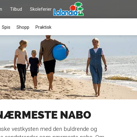
on
Tilbud
Skoleferier
Spis
Shopp
Praktisk
 NÆRMESTE NABO
danske vestkysten med den buldrende og