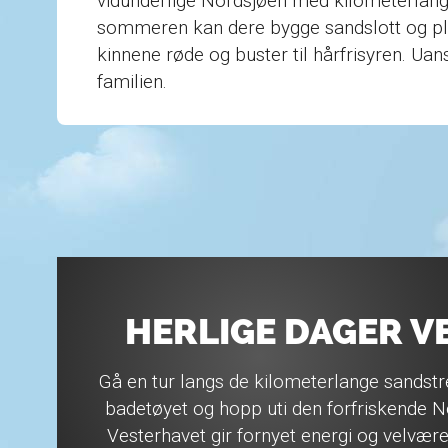
vidunderlige Nordsjøen med kilometerla
sommeren kan dere bygge sandslott og plu
kinnene røde og buster til hårfrisyren. Uan
familien.
HERLIGE DAGER V
Gå en tur langs de kilometerlange sandstre
badetøyet og hopp uti den forfriskende N
Vesterhavet gir fornyet energi og velvære