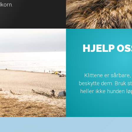
dkorn.
HJELP OS
Klittene er sårbare
beskytte dem. Bruk st
heller ikke hunden løp