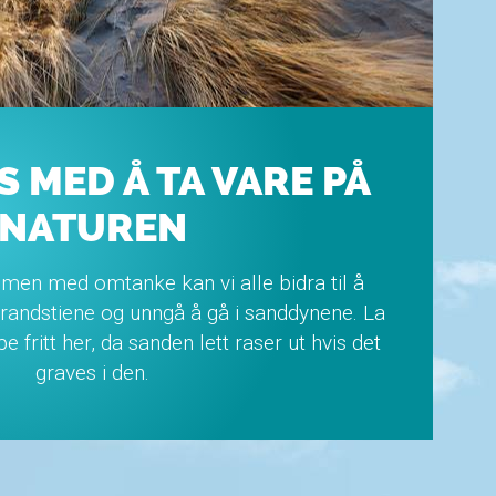
S MED Å TA VARE PÅ
NATUREN
, men med omtanke kan vi alle bidra til å
randstiene og unngå å gå i sanddynene. La
e fritt her, da sanden lett raser ut hvis det
graves i den.