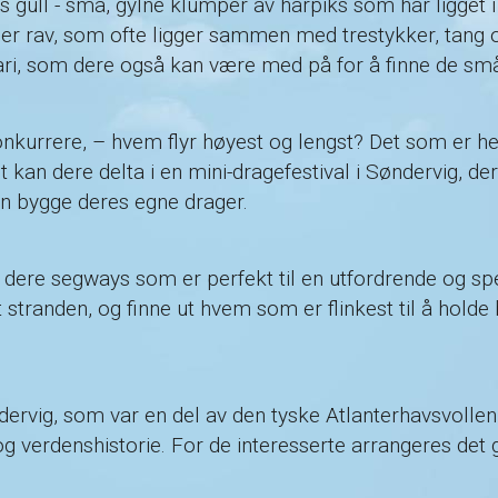
gull - små, gylne klumper av harpiks som har ligget i h
nner rav, som ofte ligger sammen med trestykker, tang
fari, som dere også kan være med på for å finne de s
onkurrere, – hvem flyr høyest og lengst? Det som er hel
t kan dere delta i en mini-dragefestival i Søndervig, d
n bygge deres egne drager.
inner dere segways som er perfekt til en utfordrende og 
stranden, og finne ut hvem som er flinkest til å holde
dervig, som var en del av den tyske Atlanterhavsvolle
og verdenshistorie. For de interesserte arrangeres det 