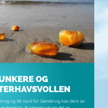
UNKERE OG
TERHAVSVOLLEN
rvig og litt nord for Søndervig kan dere se
 verdenskrig. Bunkerne var en del av