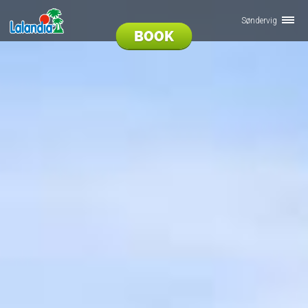
Søndervig
BOOK