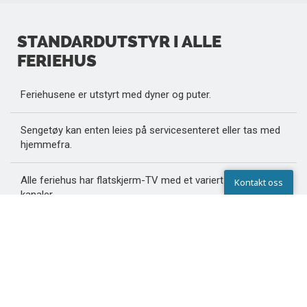
STANDARDUTSTYR I ALLE
FERIEHUS
Feriehusene er utstyrt med dyner og puter.
Sengetøy kan enten leies på servicesenteret eller tas med
hjemmefra.
Alle feriehus har flatskjerm-TV med et variert utvalg av
Kontakt oss
kanaler.
Kontakta oss
Feriehuset er røykfritt og kan også fås som hundefritt.
LIKE I NÆRHETEN