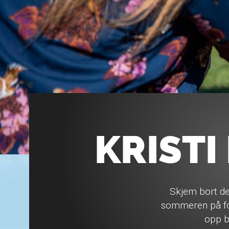
KRIST
Skjem bort deg
sommeren på for
opp b