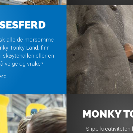
LSESFERD
rsk alle de morsomme
Monky Tonky Land, finn
i skøytehallen eller en
 å velge og vrake?
erd
MONKY T
Slipp kreativiteten