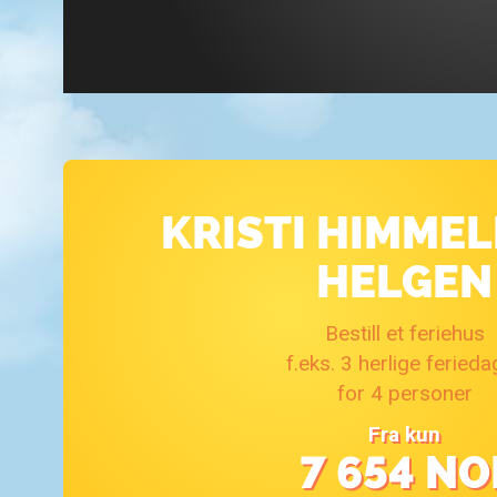
KRISTI HIMMEL
HELGEN
Bestill et feriehus
f.eks. 3 herlige ferieda
for 4 personer
Fra kun
7 654
NO