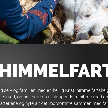
I HIMMELFAR
 selv og familien med en herlig Kristi himmelfartshelg
skudd, og unn dere en avslappende miniferie med anle
atteriene og nyte alt det morsomme sammen med fam