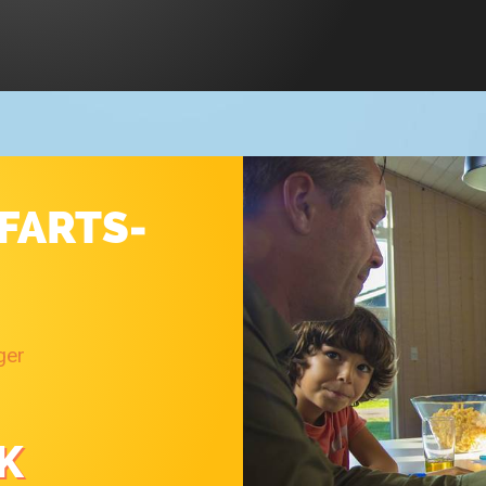
FARTS­
ger
K