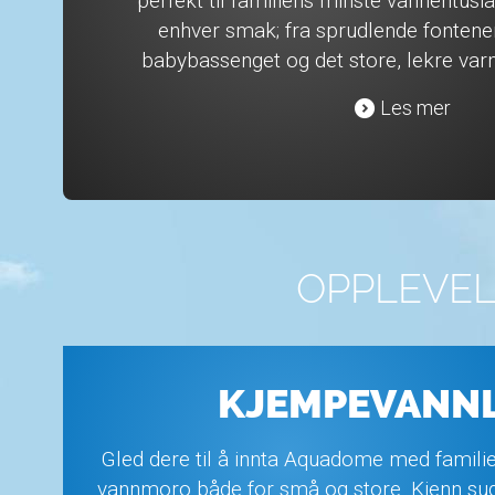
perfekt til familiens minste vannentusia
enhver smak; fra sprudlende fontener 
babybassenget og det store, lekre va
Les mer
OPPLEVEL
KJEMPEVANN
Gled dere til å innta Aquadome med famili
vannmoro både for små og store. Kjenn sug