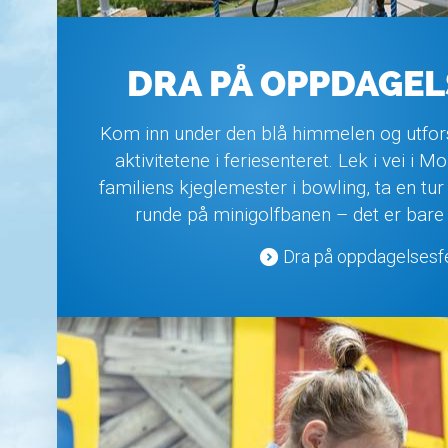
DRA PÅ OPPDAGE
Kom inn under den blå himmelen og utfo
aktivitetene i feriesenteret. Lek i vei i 
familiens kjeglemester i bowling, ta en tur 
runde på minigolfbanen – det er bare
Dra på oppdagelsesf