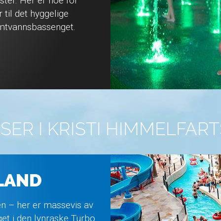
ster. Her er noe for
til det hyggelige
rmtvannsbassenget.
SER I KRISTI HIMMELFAR
LAND
en – her er massevis av
et i den lynraske Turbo