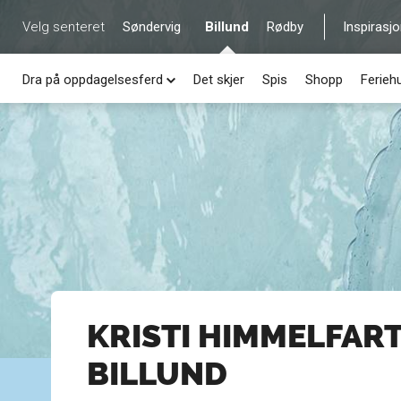
Velg senteret
Søndervig
Billund
Rødby
Inspirasj
Dra på oppdagelsesferd
Det skjer
Spis
Shopp
Ferieh
KRISTI HIMMELFART
BILLUND