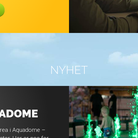
NYHET
UADOME
Area i Aquadome –