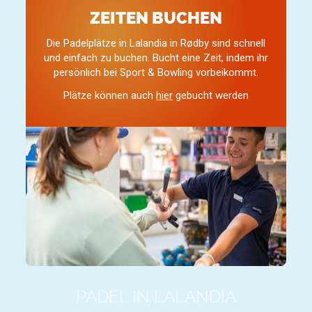
ZEITEN BUCHEN
Die Padelplätze in Lalandia in Rødby sind schnell
und einfach zu buchen. Bucht eine Zeit, indem ihr
persönlich bei Sport & Bowling vorbeikommt.
Plätze können auch
hier
gebucht werden
PADEL IN LALANDIA