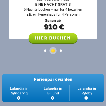
EINE NACHT GRATIS
5 Nächte buchen – nur für 4 bezahlen
z.B. ein Ferienhaus für 4 Personen
Schon ab
910
€
HIER BUCHEN
Ferienpark wählen
Lalandia in
Lalandia in
Lalandia in
Søndervig
Billund
Rødby