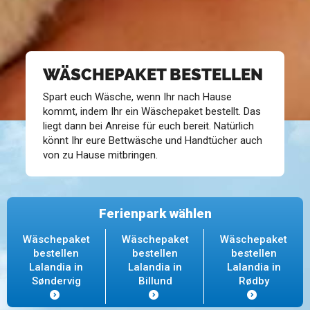
WÄSCHEPAKET BESTELLEN
Spart euch Wäsche, wenn Ihr nach Hause
kommt, indem Ihr ein Wäschepaket bestellt. Das
liegt dann bei Anreise für euch bereit. Natürlich
könnt Ihr eure Bettwäsche und Handtücher auch
von zu Hause mitbringen.
Ferienpark wählen
Wäschepaket
Wäschepaket
Wäschepaket
bestellen
bestellen
bestellen
Lalandia in
Lalandia in
Lalandia in
Søndervig
Billund
Rødby