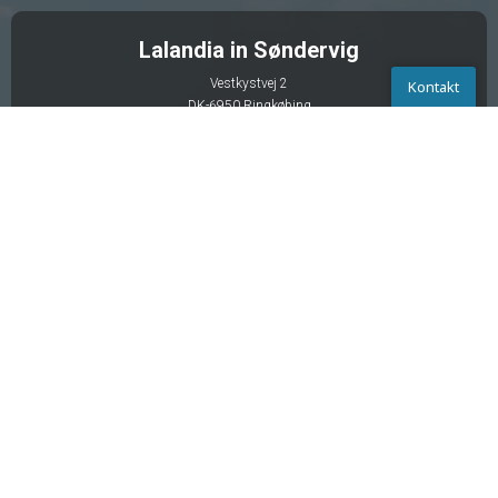
Lalandia in Søndervig
Vestkystvej 2
Kontakt
DK-6950 Ringkøbing
Kontakt
CVR-Nr.: 4052 3219
EAN-Nr.: 5790002503481
Bitte rufen Sie das Service-Center an
+45 5461 0500
Kontaktiert uns
Chatten
Schreib uns
Anrufen
Lalandia in Billund
Ellehammers Allé 3
DK-7190 Billund
CVR-Nr.: 2810 8265
EAN-Nr.: 5790001865849