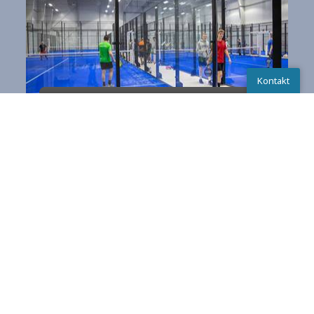
Kontakt
Einfach starten
Kontakt
Chatten
Schreib uns
Anrufen
Padelbats und Bälle