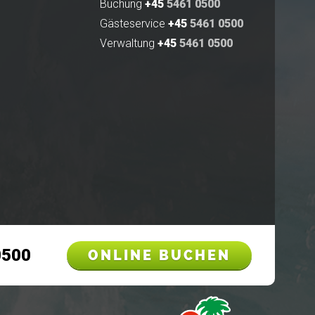
Buchung
+45
5461 0500
Gästeservice
+45
5461 0500
Verwaltung
+45
5461 0500
0500
ONLINE BUCHEN