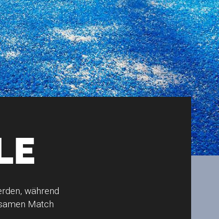
LE
erden, während
ltsamen Match