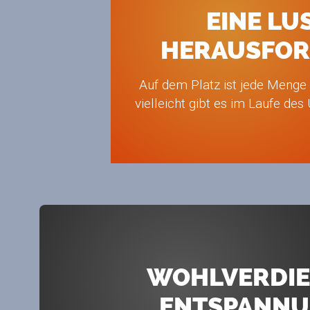
EINE LU
HERAUSFO
Auf dem Platz ist jede Menge
vielleicht gibt es im Laufe de
WOHLVERDIE
ENTSPANN