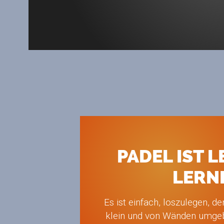
PADEL IST L
LERN
Es ist einfach, loszulegen, den
klein und von Wänden umgeb