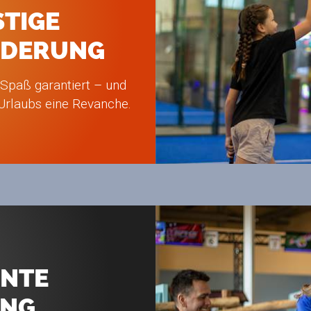
STIGE
RDERUNG
 Spaß garantiert – und
s Urlaubs eine Revanche.
NTE
UNG