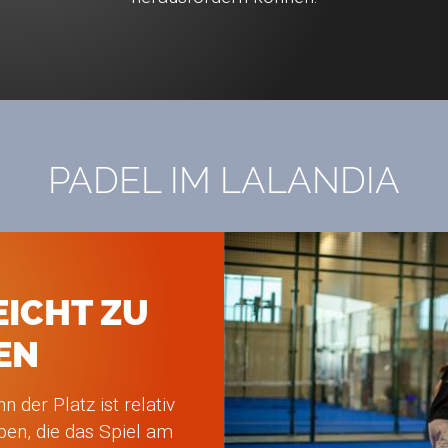
PADEL IM LALANDIA
EICHT ZU
EN
n der Platz ist relativ
en, die das Spiel am