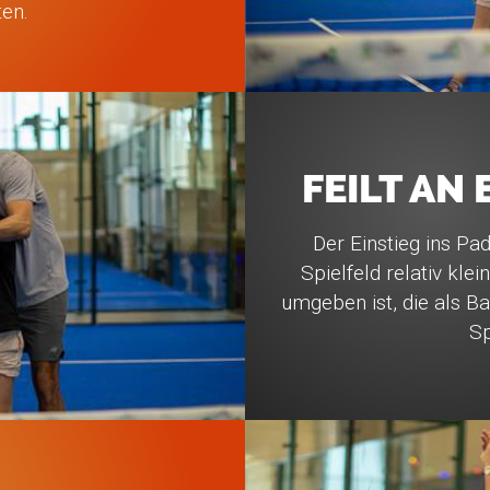
ten.
FEILT AN
Der Einstieg ins Pad
Spielfeld relativ kl
umgeben ist, die als B
Sp