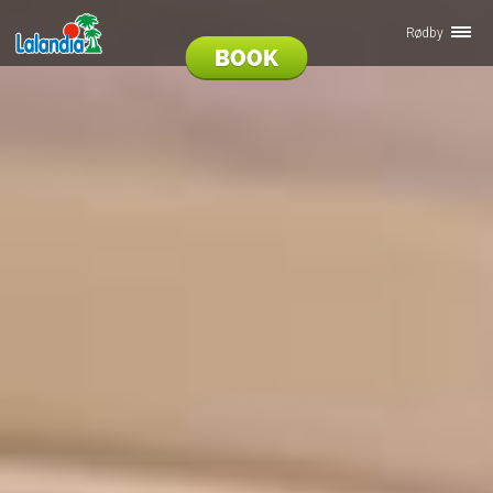
Rødby
BOOK