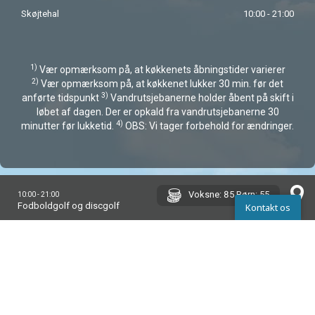
Skøjtehal
10:00 - 21:00
1)
Vær opmærksom på, at køkkenets åbningstider varierer
2)
Vær opmærksom på, at køkkenet lukker 30 min. før det
3)
anførte tidspunkt
Vandrutsjebanerne holder åbent på skift i
løbet af dagen. Der er opkald fra vandrutsjebanerne 30
4)
minutter før lukketid.
OBS: Vi tager forbehold for ændringer.
Voksne: 85 Børn: 55
10:00 - 21:00
Fodboldgolf og discgolf
Kontakt os
Kontakt os
40
10:00 - 12:00
Vi laver bolsjer. Tilmeld jer i Monky Tonky’s Workshop – begrænset
antal pladser.