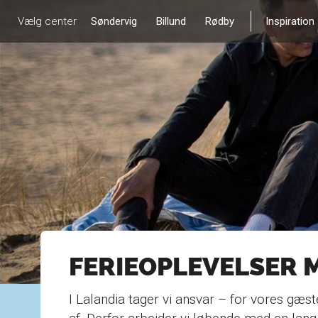
Vælg center
Søndervig
Billund
Rødby
Inspiration
FERIEOPLEVELSER 
I Lalandia tager vi ansvar – for vores gæs