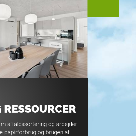
G RESSOURCER
om affaldssortering og arbejder
re papirforbrug og brugen af