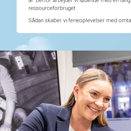
af. Derfor arbejder vi løbende med en lang 
ressourceforbruget.
Sådan skaber vi ferieoplevelser med omtan