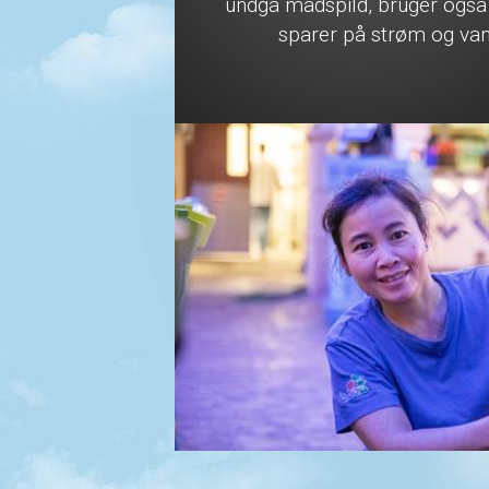
undgå madspild, bruger også
sparer på strøm og van