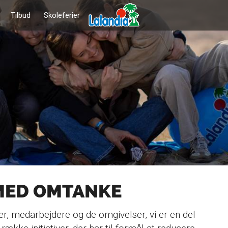
Tilbud
Skoleferier
MED OMTANKE
ter, medarbejdere og de omgivelser, vi er en del