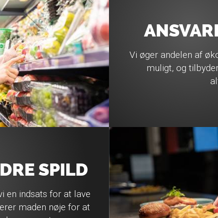
ANSVARL
Vi øger andelen af øko
muligt, og tilbyd
al
DRE SPILD
i en indsats for at lave
rer maden nøje for at