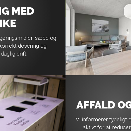
NG MED
NKE
gøringsmidler, sæbe og
orrekt dosering og
daglig drift.
AFFALD O
Vi informerer tydeligt 
aktivt for at reduce