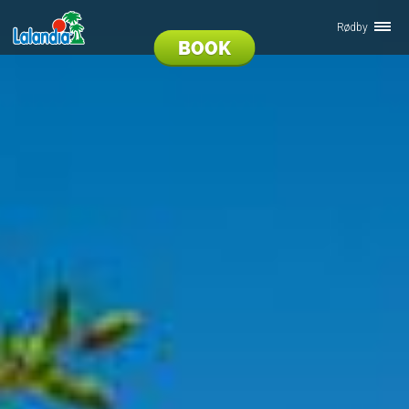
Rødby
BOOK