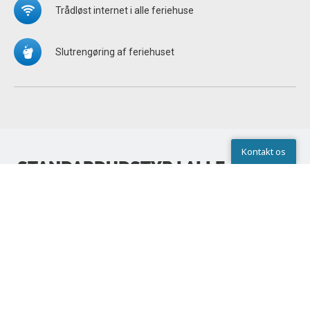
Trådløst internet i alle feriehuse
Slutrengøring af feriehuset
Kontakt os
STANDARDUDSTYR I ALLE
Kontakt os
FERIEHUSE
Der er dyner og puder i feriehusene. Medbring selv dyne,
pude og sengelinned til baby-/weekendseng
Sengelinned kan I leje i servicecentret eller medbringe
hjemmefra
Skriv til os
Chat
Ring