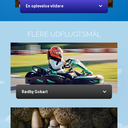
En oplevelse vildere
FLERE UDFLUGTSMÅL
Rødby Gokart