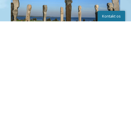
Kontakt os
Kontakt os
Dodekalitten
Skriv til os
Chat
Ring
Nakskov fjord