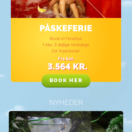
PÅSKEFERIE
Book et feriehus
f.eks. 3 dejlige feriedage
for 4 personer
Fra kun
3.564
KR.
BOOK HER
NYHEDER