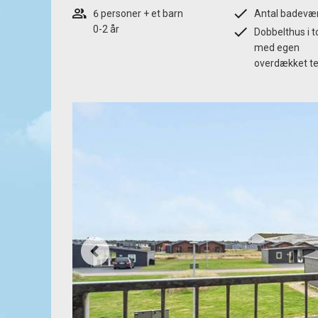
6 personer + et barn
Antal badevær
0-2 år
Dobbelthus i t
med egen
overdækket te