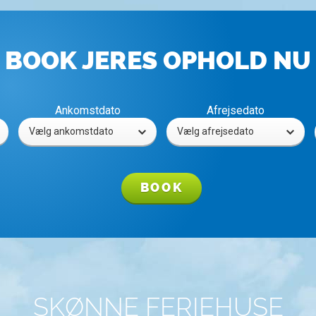
BOOK JERES OPHOLD NU
Ankomstdato
Afrejsedato
BOOK
SKØNNE FERIEHUSE