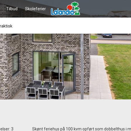
Tilbud
Skoleferier
raktisk
elser: 3
Skønt feriehus på 100 kvm opført som dobbelthus i m