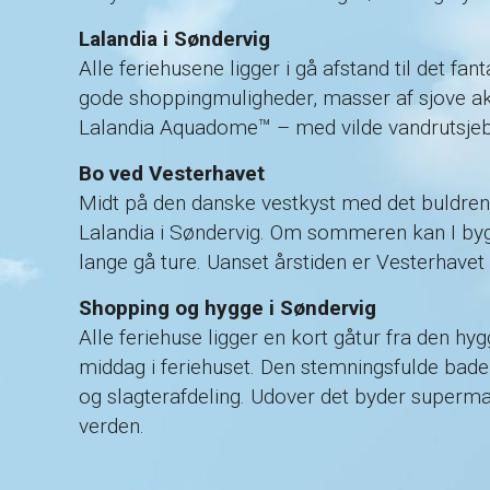
Lalandia i Søndervig
Alle feriehusene ligger i gå afstand til det f
gode shoppingmuligheder, masser af sjove akti
Lalandia Aquadome™ – med vilde vandrutsje
Bo ved Vesterhavet
Midt på den danske vestkyst med det buldre
Lalandia i Søndervig. Om sommeren kan I bygg
lange gå ture. Uanset årstiden er Vesterhavet 
Shopping og hygge i Søndervig
Alle feriehuse ligger en kort gåtur fra den h
middag i feriehuset. Den stemningsfulde bad
og slagterafdeling. Udover det byder superma
verden.