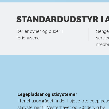
STANDARDUDSTYR I A
Der er dyner og puder i
Sengel
feriehusene.
servic
medbr
Legepladser og stisystemer
I feriehusområdet finder I sjove trælegepladse
stisystemer til Vesterhavet og Søndervig by.