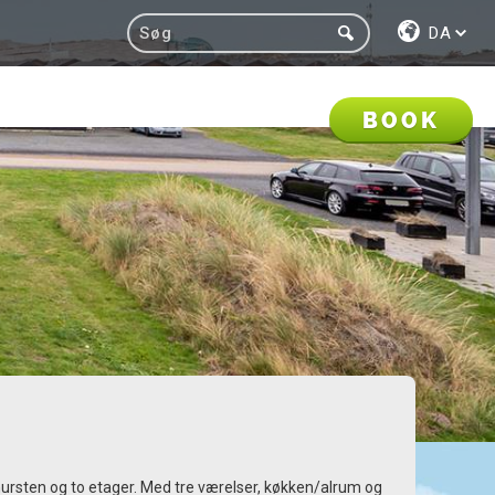
DA
BOOK
ursten og to etager. Med tre værelser, køkken/alrum og