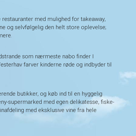
lige restauranter med mulighed for takeaway,
e og selvfølgelig den helt store oplevelse;
mere.
ndstrande som nærmeste nabo finder I
sterhav farver kinderne røde og indbyder til
ende butikker, og køb ind til en hyggelig
eny-supermarked med egen delikatesse, fiske-
nafdeling med eksklusive vine fra hele