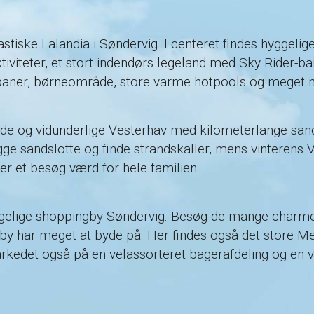
antastiske Lalandia i Søndervig. I centeret findes hygge
viteter, et stort indendørs legeland med Sky Rider-ban
baner, børneområde, store varme hotpools og meget 
nde og vidunderlige Vesterhav med kilometerlange sa
e sandslotte og finde strandskaller, mens vinterens Ve
er et besøg værd for hele familien.
yggelige shoppingby Søndervig. Besøg de mange charmer
eby har meget at byde på. Her findes også det store M
rkedet også på en velassorteret bagerafdeling og en vi