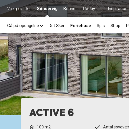
Vælg center
Søndervig
Billund
Rødby
Inspiration
Gå på opdagelse
Det Sker
Feriehuse
Spis
Shop
P
ACTIVE 6
100 m2
Antal sovevær