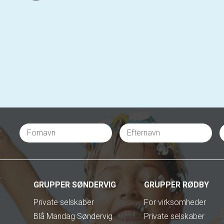
GRUPPER SØNDERVIG
GRUPPER RØDBY
Private selskaber
For virksomheder
Blå Mandag Søndervig
Private selskaber