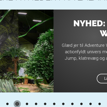
NYHED:
W
Glæd jer til Adventure 
actionfyldt univers 
Jump, klatrevæg og a
L