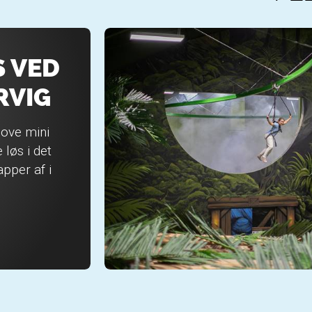
 VED
RVIG
jove mini
løs i det
pper af i