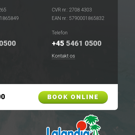
265
CVR nr.: 2708 4303
01865849
EAN nr.: 5790001865832
Telefon
0500
+45
5461 0500
Kontakt os
00
BOOK ONLINE