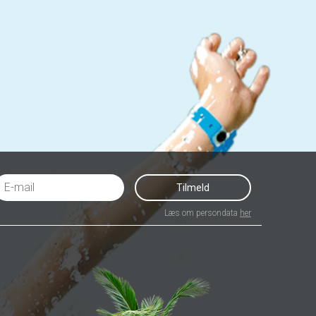
Tilmeld
Læs om persondata
her