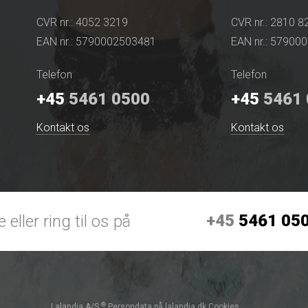
CVR nr.: 4052 3219
CVR nr.: 2810 8
EAN nr.: 5790002503481
EAN nr.: 57900
Telefon
Telefon
+45
5461 0500
+45
5461 
Kontakt os
Kontakt os
+45
5461 05
 eller ring til os på
®
Lalandia A/S
Persondata på lalandia.dk
Cookies