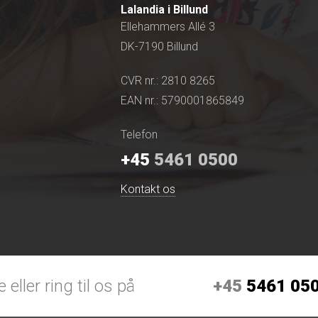
Lalandia i Billund
Ellehammers Allé 3
DK-7190 Billund
CVR nr.: 2810 8265
EAN nr.: 5790001865849
Telefon
+45
5461 0500
Kontakt os
+45
5461 05
 eller ring til os på