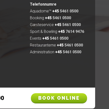
Telefonnumre
Aquadome™
+45
5461 0500
Booking
+45
5461 0500
Gæsteservice
+45
5461 0500
Sport & Bowling
+45
7614 9476
Events
+45
5461 0500
Restauranterne
+45
5461 0500
Administration
+45
5461 0500
00
BOOK ONLINE