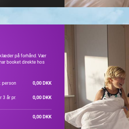
dklæder på forhånd. Vær
 har booket direkte hos
. person
0,00 DKK
 3 år pr.
0,00 DKK
0,00 DKK