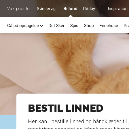
Vælg center
Søndervig
Billund
Rødby
Inspiration
Gå på opdagelse
Det Sker
Spis
Shop
Feriehuse
Pr
BESTIL LINNED
Her kan I bestille linned og håndklæder til 