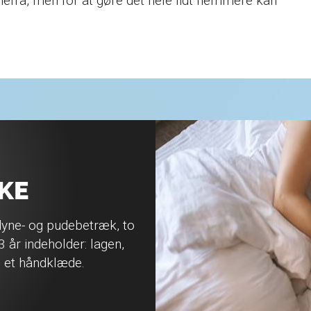
fra, men for at gøre det hele lidt nemmere kan
KE
 dyne- og pudebetræk, to
 år indeholder: lagen,
 et håndklæde.