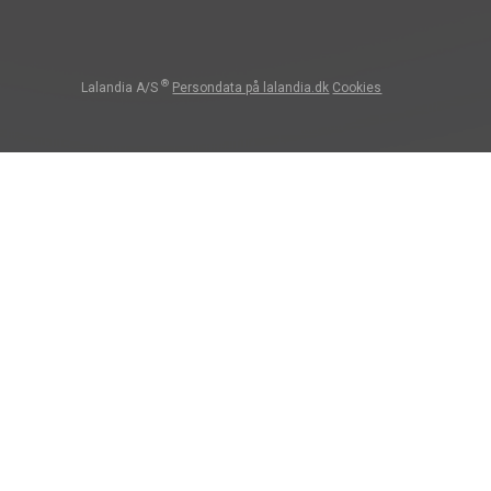
®
Lalandia A/S
Persondata på lalandia.dk
Cookies