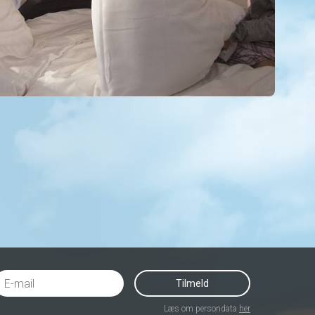
Tilmeld
Læs om persondata
her