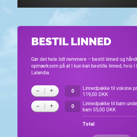
BESTIL LINNED
Gør det hele lidt nemmere – bestil linned og hån
opmærksom på at I kun kan bestille linned, hvis I
Lalandia.
-
+
Linnedpakke til voksne pr
119,00 DKK
-
+
Linnedpakke til børn under
barn 55,00 DKK
Total