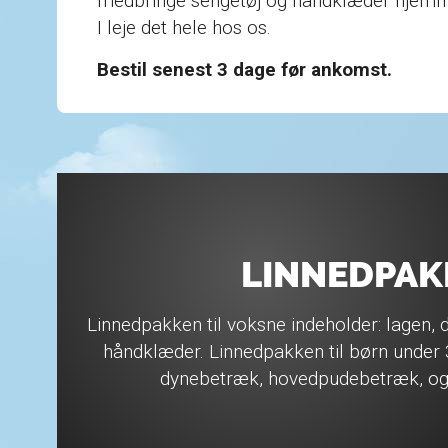
medbringe sengetøj og håndklæder hjemme
I leje det hele hos os.
Bestil senest 3 dage før ankomst.
LINNEDPAK
Linnedpakken til voksne indeholder: lagen,
håndklæder. Linnedpakken til børn under 3
dynebetræk, hovedpudebetræk, og