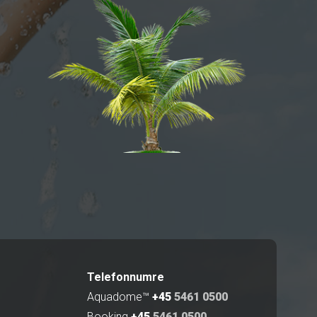
Telefonnumre
Aquadome™
+45
5461 0500
Booking
+45
5461 0500