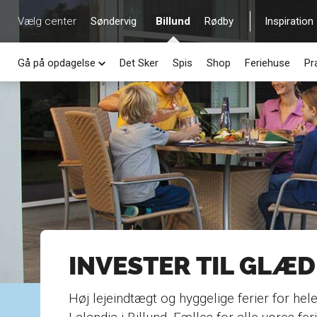
Vælg center
Søndervig
Billund
Rødby
Inspiration
Gå på opdagelse
Det Sker
Spis
Shop
Feriehuse
Pr
INVESTER TIL GLÆD
Høj lejeindtægt og hyggelige ferier for hele