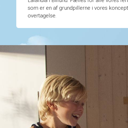
Lalandia i Billund. Fælles for alle vores fe
som er en af grundpillerne i vores koncept o
overtagelse.