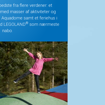
 bedste fra flere verdener: et
 med masser af aktiviteter og
e Aquadome samt et feriehus i
®
ed LEGOLAND
som nærmeste
nabo.