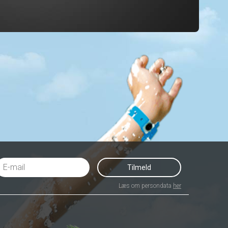
Tilmeld
Læs om persondata
her