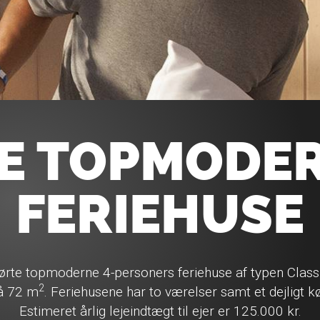
E TOPMODE
FERIEHUSE
ørte topmoderne 4-personers feriehuse af typen Class
2
på 72 m
. Feriehusene har to værelser samt et dejligt 
Estimeret årlig lejeindtægt til ejer er 125.000 kr.