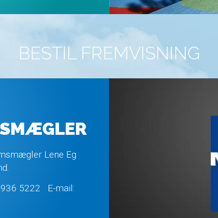
BESTIL FREMVISNING
MSMÆGLER
domsmægler Lene Eg
nd.
2936 5222 E-mail: