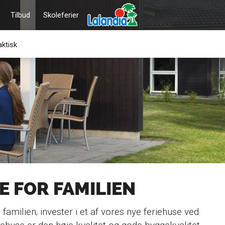
Tilbud
Skoleferier
aktisk
E FOR FAMILIEN
 familien; invester i et af vores nye feriehuse ved