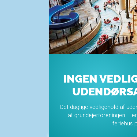
INGEN VEDLI
UDENDØRS
Det daglige vedligehold af ud
af grundejerforeningen – 
feriehus p