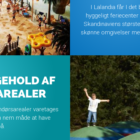
I Lalandia får I det
hyggeligt feriecenter
Skandinaviens størst
skønne omgivelser m
GEHOLD AF
AREALER
endørsarealer varetages
en nem måde at have
å.