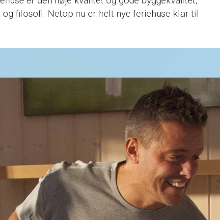
riehuse er den høje kvalitet og gode byggekvalitet,
g filosofi. Netop nu er helt nye feriehuse klar til