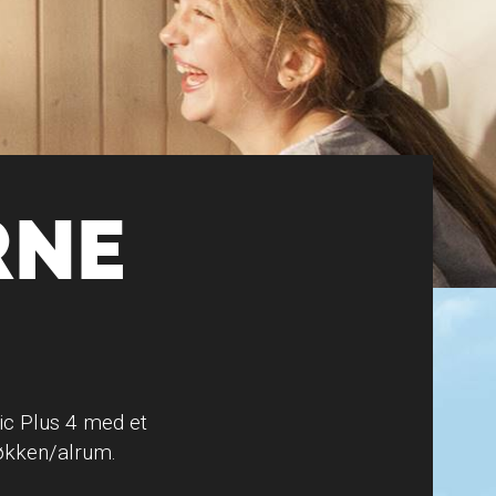
RNE
ic Plus 4 med et
køkken/alrum.