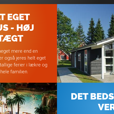
T EGET
S - HØJ
DTÆGT
 meget mere end en
r også jeres helt eget
llige ferier i lækre og
hele familien.
DET BEDS
VE