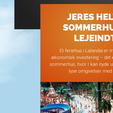
JERES HEL
SOMMERHU
LEJEIN
Et feriehus i Lalandia er
økonomisk investering – det e
sommerhus, hvor I kan nyde uta
lyse omgivelser med 