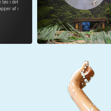
løs i det
pper af i