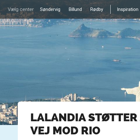
Vælg center
Søndervig
Billund
Rødby
Inspiration
LALANDIA STØTTER
VEJ MOD RIO