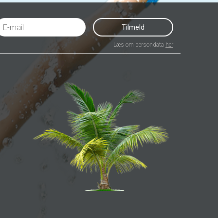
Tilmeld
Læs om persondata
her