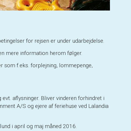
etingelser for rejsen er under udarbejdelse.
 men mere information herom følger.
ter som f.eks. forplejning, lommepenge,
vt. aflysninger. Bliver vinderen forhindret i
inment A/S og ejere af feriehuse ved Lalandia
illund i april og maj måned 2016.