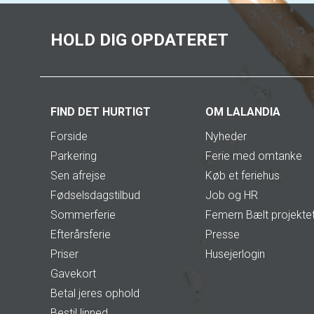
HOLD DIG OPDATERET
FIND DET HURTIGT
OM LALANDIA
Forside
Nyheder
Parkering
Ferie med omtanke
Sen afrejse
Køb et feriehus
Fødselsdagstilbud
Job og HR
Sommerferie
Femern Bælt projekte
Efterårsferie
Presse
Priser
Husejerlogin
Gavekort
Betal jeres ophold
Bestil linned