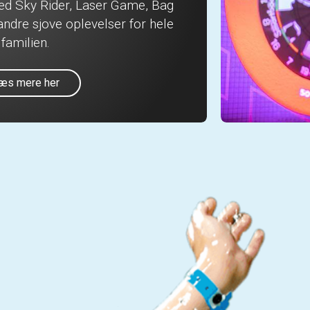
med Sky Rider, Laser Game, Bag
ndre sjove oplevelser for hele
familien.
æs mere her