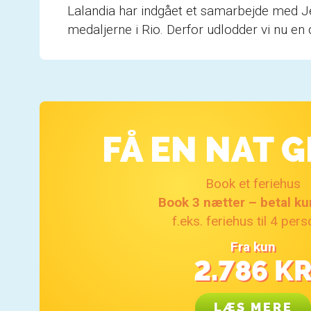
Lalandia har indgået et samarbejde med J
medaljerne i Rio. Derfor udlodder vi nu en 
FÅ EN NAT G
Book et feriehus
Book 3 nætter – betal ku
f.eks. feriehus til 4 per
Fra kun
2.786
KR
LÆS MERE