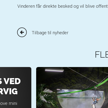
Vinderen får direkte besked og vil blive off
Tilbage til nyheder
FL
 VED
RVIG
jove mini