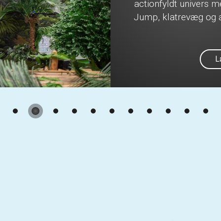
actionfyldt univers 
Jump, klatrevæg og a
L