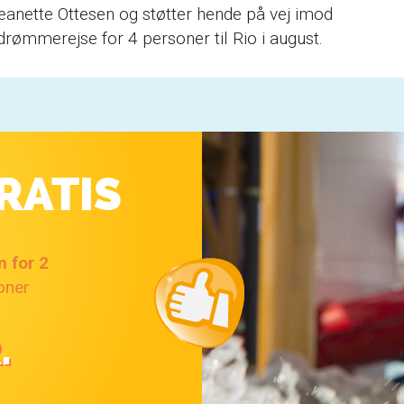
eanette Ottesen og støtter hende på vej imod
drømmerejse for 4 personer til Rio i august.
RATIS
n for 2
soner
.