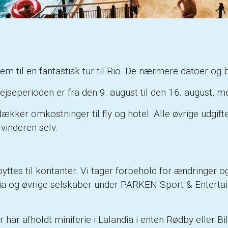
m til en fantastisk tur til Rio. De nærmere datoer og b
 rejseperioden er fra den 9. august til den 16. august,
ækker omkostninger til fly og hotel. Alle øvrige udgif
 vinderen selv.
tes til kontanter. Vi tager forbehold for ændringer og e
ndia og øvrige selskaber under PARKEN Sport & Enterta
r har afholdt miniferie i Lalandia i enten Rødby eller B