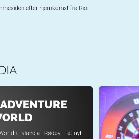
emmesiden efter hjemkomst fra Rio.
DIA
 ADVENTURE
ORLD
World i Lalandia i Rødby – et nyt