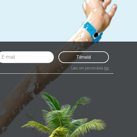
Tilmeld
Læs om persondata
her