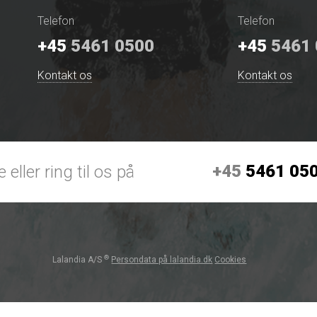
Telefon
Telefon
+45
5461 0500
+45
5461 
Kontakt os
Kontakt os
+45
5461 05
 eller ring til os på
®
Lalandia A/S
Persondata på lalandia.dk
Cookies