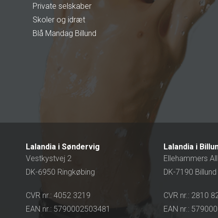
Private selskaber
Skoler og idræt
Blå Mandag Billund
Lalandia i Søndervig
Lalandia i Billu
Vestkystvej 2
Ellehammers All
DK-6950 Ringkøbing
DK-7190 Billund
CVR nr.: 4052 3219
CVR nr.: 2810 8
EAN nr.: 5790002503481
EAN nr.: 57900