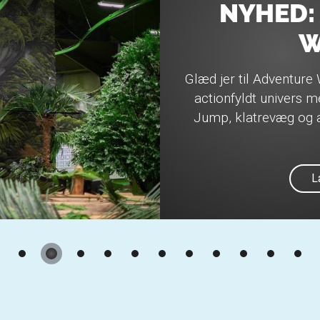
NYHED:
W
Glæd jer til Adventure 
actionfyldt univers 
Jump, klatrevæg og a
L