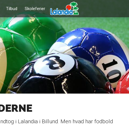
Tilbud
Skoleferier
DDERNE
indtog i Lalandia i Billund. Men hvad har fodbold