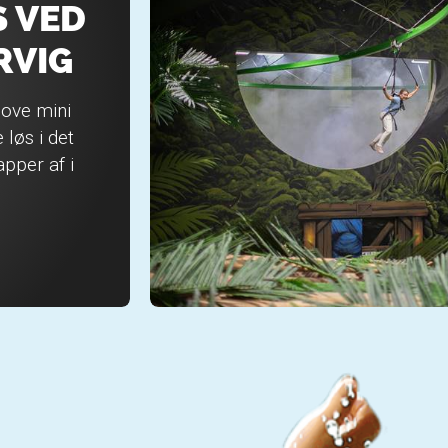
 VED
RVIG
jove mini
løs i det
pper af i