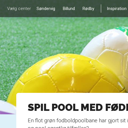
Vælg center
Søndervig
Billund
Rødby
Inspiration
SPIL POOL MED FØ
En flot grøn fodboldpoolbane har gjort sit 