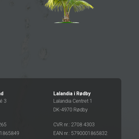
nd
Lalandia i Rødby
é 3
Lalandia Centret 1
DK-4970 Rødby
265
CVR nr.: 2708 4303
01865849
EAN nr.: 5790001865832